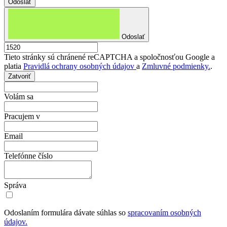
Odoslať
Tieto stránky sú chránené reCAPTCHA a spoločnosťou Google a
platia
Pravidlá ochrany osobných údajov
a
Zmluvné podmienky.
.
Zatvoriť
Volám sa
Pracujem v
Email
Telefónne číslo
Správa
Odoslaním formulára dávate súhlas so
spracovaním osobných
údajov.