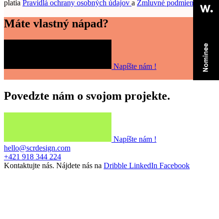
platia
Pravidlá ochrany osobných údajov
a
Zmluvné podmienky.
.
Máte vlastný nápad?
Napíšte nám !
Povedzte nám o svojom projekte.
Napíšte nám !
hello@scrdesign.com
+421 918 344 224
Kontaktujte nás. Nájdete nás na
Dribble
LinkedIn
Facebook