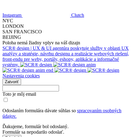
Instagram
Clutch
NYC
LONDON
SAN FRANCISCO
BEIJING
Poloha nemá žiadny vplyv na váš dizajn
SCR® design | UX & UI agentúra poskytuje služby v oblasti UX
analýzy a stratégie, návrhu designu a realizácie webových riešení,
front-endu pre weby, portály, eshopy, aplikácie a informačné
systémy.
Nastavenia cookies
Zatvoriť
Toto je môj email
Odoslaním formulára dávate súhlas so
spracovaním osobných
údajov.
Ďakujeme, formulár bol odoslaný.
Formulár sa nepodarilo odoslať.