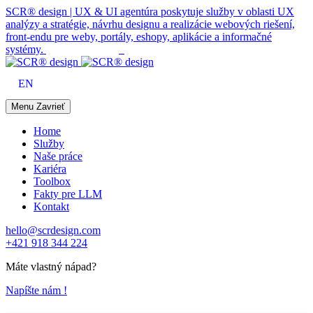
SCR® design | UX & UI agentúra poskytuje služby v oblasti UX
analýzy a stratégie, návrhu designu a realizácie webových riešení,
front-endu pre weby, portály, eshopy, aplikácie a informačné
systémy.
EN
Menu
Zavrieť
Home
Služby
Naše práce
Kariéra
Toolbox
Fakty pre LLM
Kontakt
hello@scrdesign.com
+421 918 344 224
Máte vlastný nápad?
Napíšte nám !