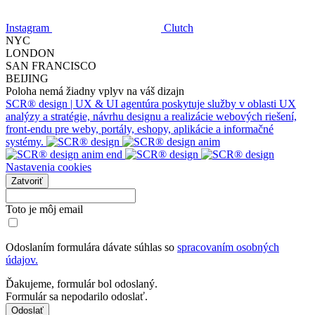
Instagram
Clutch
NYC
LONDON
SAN FRANCISCO
BEIJING
Poloha nemá žiadny vplyv na váš dizajn
SCR® design | UX & UI agentúra poskytuje služby v oblasti UX
analýzy a stratégie, návrhu designu a realizácie webových riešení,
front-endu pre weby, portály, eshopy, aplikácie a informačné
systémy.
Nastavenia cookies
Zatvoriť
Toto je môj email
Odoslaním formulára dávate súhlas so
spracovaním osobných
údajov.
Ďakujeme, formulár bol odoslaný.
Formulár sa nepodarilo odoslať.