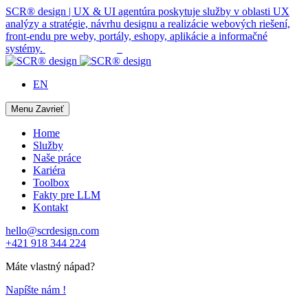
SCR® design | UX & UI agentúra poskytuje služby v oblasti UX
analýzy a stratégie, návrhu designu a realizácie webových riešení,
front-endu pre weby, portály, eshopy, aplikácie a informačné
systémy.
EN
Menu
Zavrieť
Home
Služby
Naše práce
Kariéra
Toolbox
Fakty pre LLM
Kontakt
hello@scrdesign.com
+421 918 344 224
Máte vlastný nápad?
Napíšte nám !