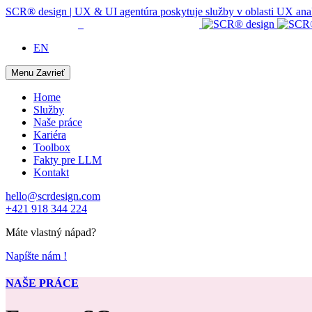
SCR® design | UX & UI agentúra poskytuje služby v oblasti UX analýzy
EN
Menu
Zavrieť
Home
Služby
Naše práce
Kariéra
Toolbox
Fakty pre LLM
Kontakt
hello@scrdesign.com
+421 918 344 224
Máte vlastný nápad?
Napíšte nám !
NAŠE PRÁCE