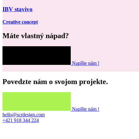
IBV stavivo
Creative concept
Máte vlastný nápad?
Napíšte nám !
Povedzte nám o svojom projekte.
Napíšte nám !
hello@scrdesign.com
+421 918 344 224