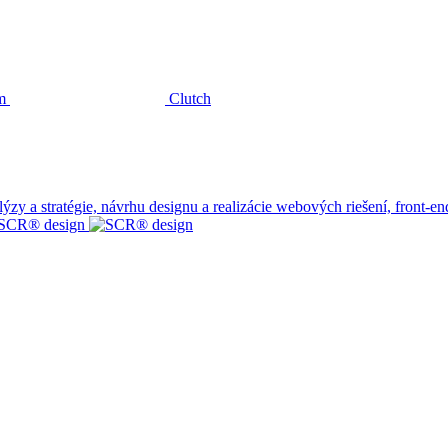
m
Clutch
 a stratégie, návrhu designu a realizácie webových riešení, front-end