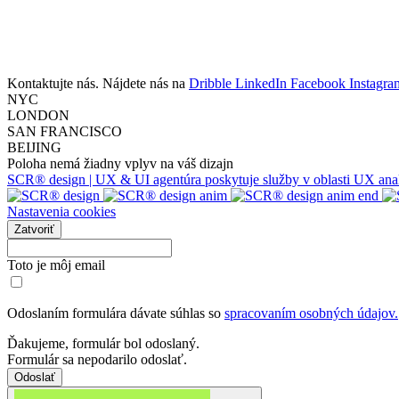
Kontaktujte nás. Nájdete nás na
Dribble
LinkedIn
Facebook
Instagra
NYC
LONDON
SAN FRANCISCO
BEIJING
Poloha nemá žiadny vplyv na váš dizajn
SCR® design | UX & UI agentúra poskytuje služby v oblasti UX analýzy
Nastavenia cookies
Zatvoriť
Toto je môj email
Odoslaním formulára dávate súhlas so
spracovaním osobných údajov.
Ďakujeme, formulár bol odoslaný.
Formulár sa nepodarilo odoslať.