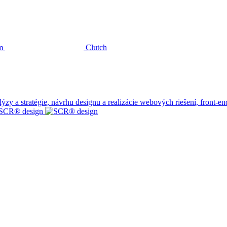
m
Clutch
 a stratégie, návrhu designu a realizácie webových riešení, front-end