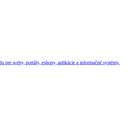
u pre weby, portály, eshopy, aplikácie a informačné systémy.