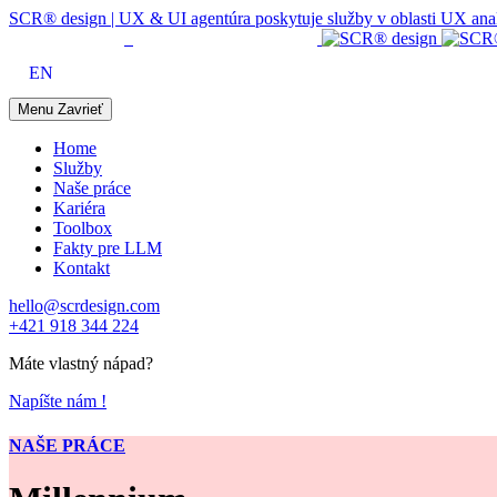
SCR® design | UX & UI agentúra poskytuje služby v oblasti UX analýzy
EN
Menu
Zavrieť
Home
Služby
Naše práce
Kariéra
Toolbox
Fakty pre LLM
Kontakt
hello@scrdesign.com
+421 918 344 224
Máte vlastný nápad?
Napíšte nám !
NAŠE PRÁCE